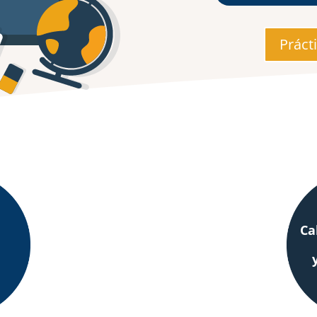
Práct
Ca