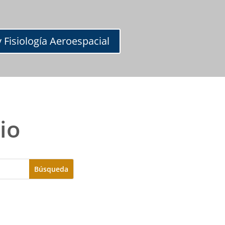
 Fisiología Aeroespacial
io