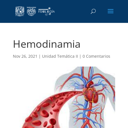
Hemodinamia
Nov 26, 2021
|
Unidad Temática II
|
0 Comentarios